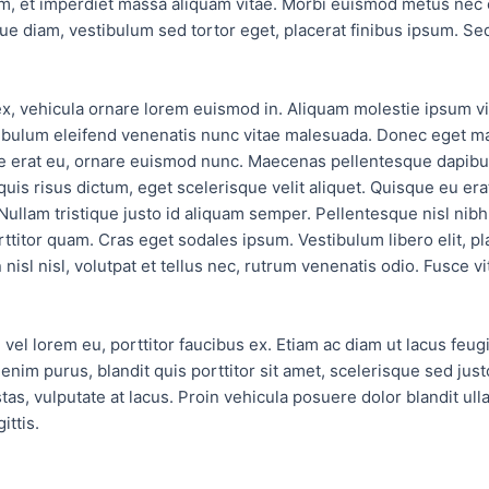
im, et imperdiet massa aliquam vitae. Morbi euismod metus nec 
ue diam, vestibulum sed tortor eget, placerat finibus ipsum. Se
x, vehicula ornare lorem euismod in. Aliquam molestie ipsum v
stibulum eleifend venenatis nunc vitae malesuada. Donec eget 
ae erat eu, ornare euismod nunc. Maecenas pellentesque dapibus
quis risus dictum, eget scelerisque velit aliquet. Quisque eu era
 Nullam tristique justo id aliquam semper. Pellentesque nisl nibh,
orttitor quam. Cras eget sodales ipsum. Vestibulum libero elit, pl
n nisl nisl, volutpat et tellus nec, rutrum venenatis odio. Fusce 
vel lorem eu, porttitor faucibus ex. Etiam ac diam ut lacus feugi
 enim purus, blandit quis porttitor sit amet, scelerisque sed just
s, vulputate at lacus. Proin vehicula posuere dolor blandit ul
ittis.