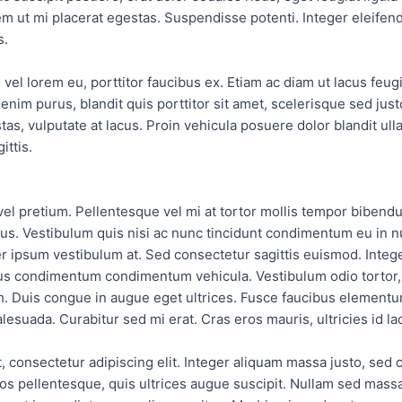
rem ut mi placerat egestas. Suspendisse potenti. Integer eleifend 
s.
vel lorem eu, porttitor faucibus ex. Etiam ac diam ut lacus feugi
 enim purus, blandit quis porttitor sit amet, scelerisque sed just
s, vulputate at lacus. Proin vehicula posuere dolor blandit ul
ittis.
vel pretium. Pellentesque vel mi at tortor mollis tempor bibend
ctus. Vestibulum quis nisi ac nunc tincidunt condimentum eu in n
r ipsum vestibulum at. Sed consectetur sagittis euismod. Integer 
us condimentum condimentum vehicula. Vestibulum odio tortor, ve
h. Duis congue in augue eget ultrices. Fusce faucibus elementu
suada. Curabitur sed mi erat. Cras eros mauris, ultricies id la
 consectetur adipiscing elit. Integer aliquam massa justo, sed 
s pellentesque, quis ultrices augue suscipit. Nullam sed massa 