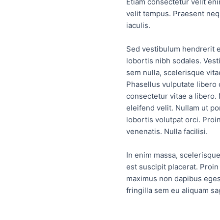
Etiam consectetur velit en
velit tempus. Praesent neq
iaculis.
Sed vestibulum hendrerit e
lobortis nibh sodales. Ve
sem nulla, scelerisque vit
Phasellus vulputate libero 
consectetur vitae a libero.
eleifend velit. Nullam ut p
lobortis volutpat orci. Proi
venenatis. Nulla facilisi.
In enim massa, scelerisque 
est suscipit placerat. Proin
maximus non dapibus egesta
fringilla sem eu aliquam sag