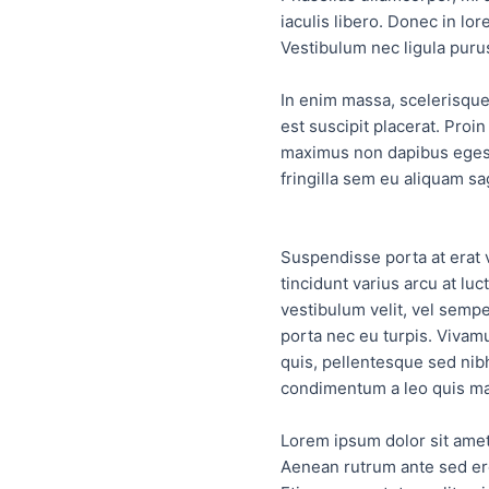
iaculis libero. Donec in lo
Vestibulum nec ligula puru
In enim massa, scelerisque 
est suscipit placerat. Proin
maximus non dapibus egesta
fringilla sem eu aliquam sag
Suspendisse porta at erat 
tincidunt varius arcu at lu
vestibulum velit, vel sempe
porta nec eu turpis. Vivam
quis, pellentesque sed nib
condimentum a leo quis male
Lorem ipsum dolor sit amet,
Aenean rutrum ante sed ero